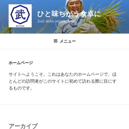
コ
ン
ひと味ちがう食卓に
テ
Just akita organic food
ン
ツ
へ
メニュー
ス
キ
ッ
ホームページ
プ
サイトへようこそ。これはあなたのホームページで、ほ
とんどの訪問者がこのサイトに初めて訪れる際に目にす
るものです。
アーカイブ